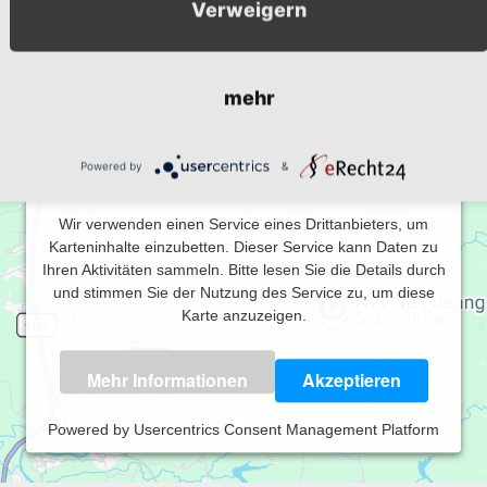
Hahnbach
,
Bayern
92256
Verweigern
+ Google Karte anzeigen
mehr
Wir benötigen Ihre Zustimmung, um den
Powered by
&
Google Maps-Service zu laden!
Wir verwenden einen Service eines Drittanbieters, um
Karteninhalte einzubetten. Dieser Service kann Daten zu
Ihren Aktivitäten sammeln. Bitte lesen Sie die Details durch
und stimmen Sie der Nutzung des Service zu, um diese
Karte anzuzeigen.
Mehr Informationen
Akzeptieren
Powered by
Usercentrics Consent Management Platform