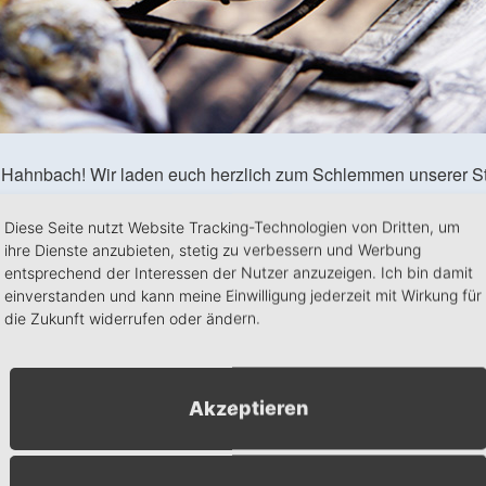
n Hahnbach! Wir laden euch herzlich zum Schlemmen unserer St
Diese Seite nutzt Website Tracking-Technologien von Dritten, um
nter 0171 9573146
ihre Dienste anzubieten, stetig zu verbessern und Werbung
entsprechend der Interessen der Nutzer anzuzeigen. Ich bin damit
einverstanden und kann meine Einwilligung jederzeit mit Wirkung für
die Zukunft widerrufen oder ändern.
n
+ Exportiere iCal
Veranstaltungsort
Akzeptieren
Frohnberg Hahnbach
Frohnberg