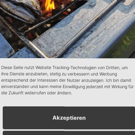
Diese Seite nutzt Website Tracking-Technologien von Dritten, um
hlemmen unserer Steckerlfische vom Holzkohlegrill beim Globus
ihre Dienste anzubieten, stetig zu verbessern und Werbung
entsprechend der Interessen der Nutzer anzuzeigen. Ich bin damit
nter 0171 9573146
einverstanden und kann meine Einwilligung jederzeit mit Wirkung für
die Zukunft widerrufen oder ändern.
n
+ Exportiere iCal
Akzeptieren
Veranstalter