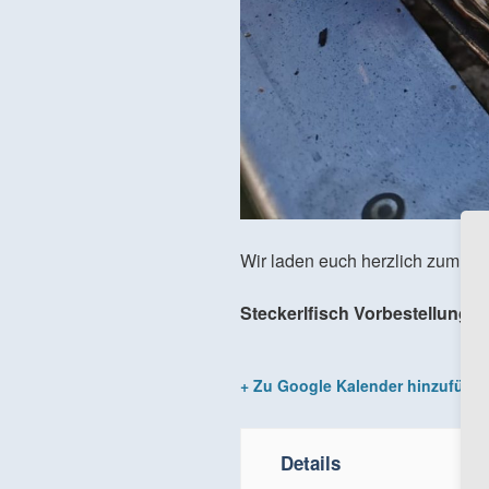
Wir laden euch herzlich zum Sc
Steckerlfisch Vorbestellung u
+ Zu Google Kalender hinzufüge
Details