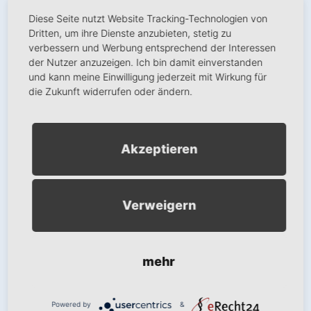
Veranstaltungsort
Diese Seite nutzt Website Tracking-Technologien von
Globus Schwandorf
Dritten, um ihre Dienste anzubieten, stetig zu
verbessern und Werbung entsprechend der Interessen
Am Brunnfeld 8
der Nutzer anzuzeigen. Ich bin damit einverstanden
Schwandorf
,
Bayern
92421
und kann meine Einwilligung jederzeit mit Wirkung für
+ Google Karte anzeigen
die Zukunft widerrufen oder ändern.
Wir benötigen Ihre
Akzeptieren
Zustimmung, um den
Google Maps-Service zu
laden!
Verweigern
Wir verwenden einen Service eines
Drittanbieters, um Karteninhalte
einzubetten. Dieser Service kann
Daten zu Ihren Aktivitäten sammeln.
mehr
Bitte lesen Sie die Details durch und
stimmen Sie der Nutzung des
Service zu, um diese Karte
Powered by
&
anzuzeigen.