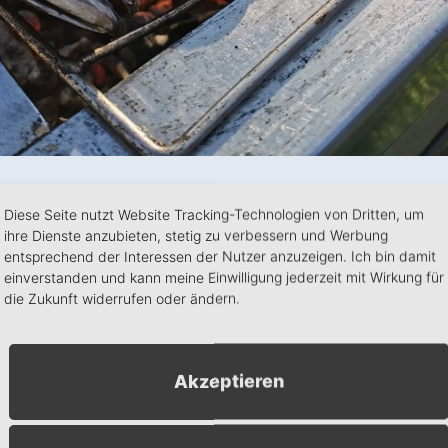
zlich zum Schlemmen unserer Steckerlfische vom Holzkohlegrill
Diese Seite nutzt Website Tracking-Technologien von Dritten, um
ihre Dienste anzubieten, stetig zu verbessern und Werbung
entsprechend der Interessen der Nutzer anzuzeigen. Ich bin damit
nter 0171 9573146
einverstanden und kann meine Einwilligung jederzeit mit Wirkung für
die Zukunft widerrufen oder ändern.
n
+ Exportiere iCal
Akzeptieren
Veranstalter
Globus Schwandorf