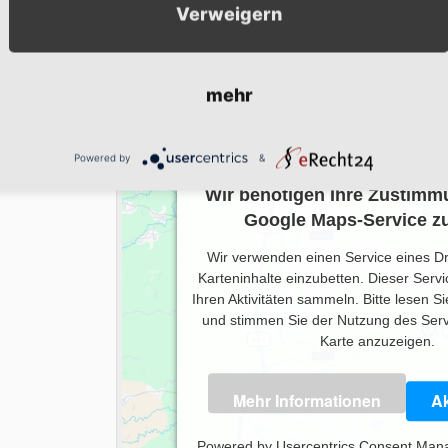
Verweigern
mehr
Powered by
&
Wir benötigen Ihre Zustimm
Google Maps-Service zu
Wir verwenden einen Service eines Dr
Karteninhalte einzubetten. Dieser Serv
Ihren Aktivitäten sammeln. Bitte lesen Si
und stimmen Sie der Nutzung des Serv
Karte anzuzeigen.
Mehr Informationen
Ak
Powered by
Usercentrics Consent Man