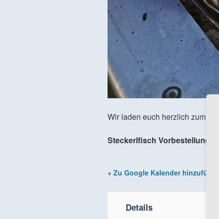
Wir laden euch herzlich zum Sc
Steckerlfisch Vorbestellung u
+ Zu Google Kalender hinzufüge
Details