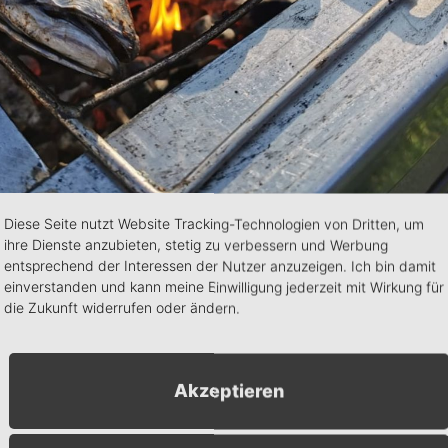
Diese Seite nutzt Website Tracking-Technologien von Dritten, um
hlemmen unserer Steckerlfische vom Holzkohlegrill beim Globus
ihre Dienste anzubieten, stetig zu verbessern und Werbung
entsprechend der Interessen der Nutzer anzuzeigen. Ich bin damit
nter 0171 9573146
einverstanden und kann meine Einwilligung jederzeit mit Wirkung für
die Zukunft widerrufen oder ändern.
n
+ Exportiere iCal
Akzeptieren
Veranstalter