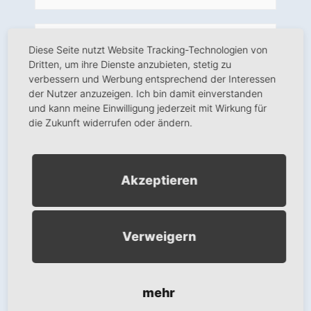
Veranstaltungsort
Diese Seite nutzt Website Tracking-Technologien von
Schwandorf
Dritten, um ihre Dienste anzubieten, stetig zu
verbessern und Werbung entsprechend der Interessen
Ranawerkstraße 2
der Nutzer anzuzeigen. Ich bin damit einverstanden
Schwandorf
,
Bayern
92421
Deutschland
und kann meine Einwilligung jederzeit mit Wirkung für
+ Google Karte anzeigen
die Zukunft widerrufen oder ändern.
Telefon:
09431 64412
Akzeptieren
Wir benötigen Ihre
Zustimmung, um den
Google Maps-Service zu
Verweigern
laden!
Wir verwenden einen Service eines
Drittanbieters, um Karteninhalte
mehr
einzubetten. Dieser Service kann