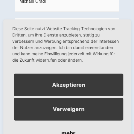
Michael Gradl
Veranstaltungsort
Diese Seite nutzt Website Tracking-Technologien von
Schwandorf
Dritten, um ihre Dienste anzubieten, stetig zu
verbessern und Werbung entsprechend der Interessen
Ranawerkstraße 2
der Nutzer anzuzeigen. Ich bin damit einverstanden
Schwandorf
,
Bayern
92421
Deutschland
und kann meine Einwilligung jederzeit mit Wirkung für
+ Google Karte anzeigen
die Zukunft widerrufen oder ändern.
Telefon:
09431 64412
Akzeptieren
Wir benötigen Ihre
Zustimmung, um den
Google Maps-Service zu
Verweigern
laden!
Wir verwenden einen Service eines
Drittanbieters, um Karteninhalte
mehr