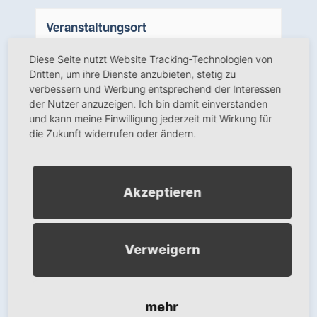
Veranstaltungsort
Schwandorf
Diese Seite nutzt Website Tracking-Technologien von
Ranawerkstraße 2
Dritten, um ihre Dienste anzubieten, stetig zu
Schwandorf
,
Bayern
92421
Deutschland
verbessern und Werbung entsprechend der Interessen
+ Google Karte anzeigen
der Nutzer anzuzeigen. Ich bin damit einverstanden
und kann meine Einwilligung jederzeit mit Wirkung für
Telefon:
09431 64412
die Zukunft widerrufen oder ändern.
Wir benötigen Ihre
Akzeptieren
Zustimmung, um den
Google Maps-Service zu
laden!
Verweigern
Wir verwenden einen Service eines
Drittanbieters, um Karteninhalte
einzubetten. Dieser Service kann
mehr
Daten zu Ihren Aktivitäten sammeln.