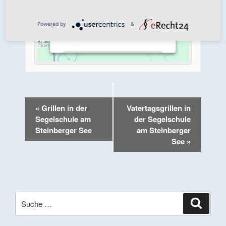
Bitte lesen Sie die Details durch und
stimmen Sie der Nutzung des
Service zu, um diese Karte
Powered by
&
anzuzeigen.
Mehr Informationen
Akzeptieren
«
Grillen in der
Vatertagsgrillen in
Powered by
Usercentrics Consent
Segelschule am
der Segelschule
Management Platform
Steinberger See
am Steinberger
See
»