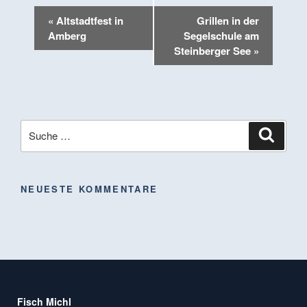
«
Altstadtfest in
Grillen in der
Powered by
Usercentrics Consent
Amberg
Segelschule am
Management Platform
Steinberger See
»
NEUESTE KOMMENTARE
Fisch Michl