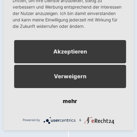
Dritten, um ihre Dienste anzubieten, stetig zu
+ Google Karte anzeigen
verbessern und Werbung entsprechend der Interessen
der Nutzer anzuzeigen. Ich bin damit einverstanden
und kann meine Einwilligung jederzeit mit Wirkung für
Wir benötigen Ihre
die Zukunft widerrufen oder ändern.
Zustimmung, um den
Google Maps-Service zu
laden!
Akzeptieren
Wir verwenden einen Service eines
Drittanbieters, um Karteninhalte
einzubetten. Dieser Service kann
Verweigern
Daten zu Ihren Aktivitäten sammeln.
Bitte lesen Sie die Details durch und
stimmen Sie der Nutzung des
Service zu, um diese Karte
mehr
anzuzeigen.
Mehr Informationen
Powered by
&
Akzeptieren